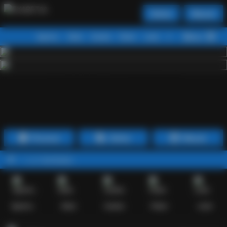
Daftar
Masuk
Menu
Beranda
Sports+
Slots
Casino
Poker
Lotto
Arcade
Fishing
1
2
3
4
5
6
7
8
9
10
11
12
13
14
15
Promosi
Daftar
Masuk
tanpa hambatan.
Sports+
Slots
Casino
Poker
Lotto